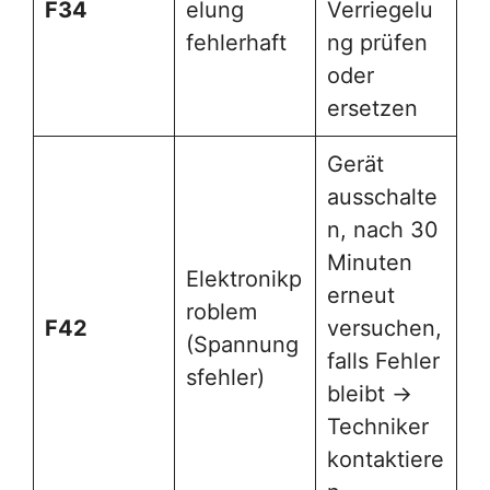
F34
elung
Verriegelu
fehlerhaft
ng prüfen
oder
ersetzen
Gerät
ausschalte
n, nach 30
Minuten
Elektronikp
erneut
roblem
F42
versuchen,
(Spannung
falls Fehler
sfehler)
bleibt →
Techniker
kontaktiere