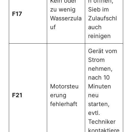
Kein oder
n öffnen,
zu wenig
Sieb im
F17
Wasserzula
Zulaufschl
uf
auch
reinigen
Gerät vom
Strom
nehmen,
nach 10
Motorsteu
Minuten
F21
erung
neu
fehlerhaft
starten,
evtl.
Techniker
kontaktiere