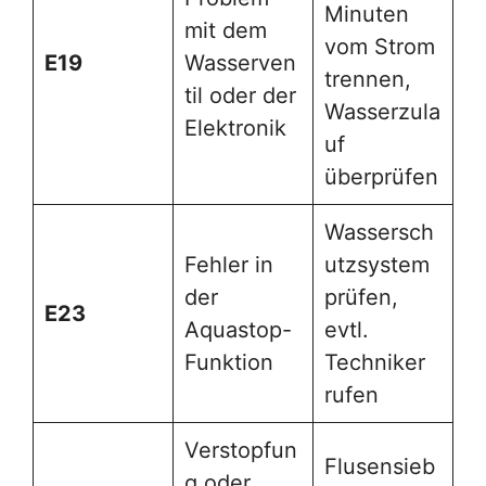
Minuten
mit dem
vom Strom
E19
Wasserven
trennen,
til oder der
Wasserzula
Elektronik
uf
überprüfen
Wassersch
Fehler in
utzsystem
der
prüfen,
E23
Aquastop-
evtl.
Funktion
Techniker
rufen
Verstopfun
Flusensieb
g oder