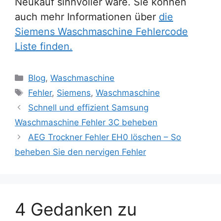
Neukauf sinnvoller wäre. Sie können
auch mehr Informationen über
die
Siemens Waschmaschine Fehlercode
Liste finden.
Kategorien
Blog
,
Waschmaschine
Schlagwörter
Fehler
,
Siemens
,
Waschmaschine
Schnell und effizient Samsung
Waschmaschine Fehler 3C beheben
AEG Trockner Fehler EH0 löschen – So
beheben Sie den nervigen Fehler
4 Gedanken zu