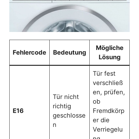
Mögliche
Fehlercode
Bedeutung
Lösung
Tür fest
verschließ
en, prüfen,
Tür nicht
ob
richtig
E16
Fremdkörp
geschlosse
er die
n
Verriegelu
ng