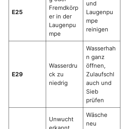
und
Fremdkörp
E25
Laugenpu
er in der
mpe
Laugenpu
reinigen
mpe
Wasserhah
n ganz
Wasserdru
öffnen,
E29
ck zu
Zulaufschl
niedrig
auch und
Sieb
prüfen
Wäsche
Unwucht
neu
erkannt