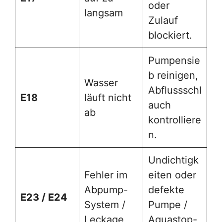
oder
langsam
Zulauf
blockiert.
Pumpensie
b reinigen,
Wasser
Abflussschl
E18
läuft nicht
auch
ab
kontrolliere
n.
Undichtigk
Fehler im
eiten oder
Abpump-
defekte
E23 / E24
System /
Pumpe /
Leckage
Aquastop-