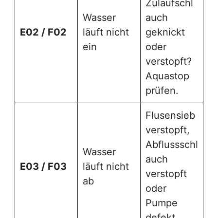
Zulaufschl
Wasser
auch
E02 / F02
läuft nicht
geknickt
ein
oder
verstopft?
Aquastop
prüfen.
Flusensieb
verstopft,
Abflussschl
Wasser
auch
E03 / F03
läuft nicht
verstopft
ab
oder
Pumpe
defekt.