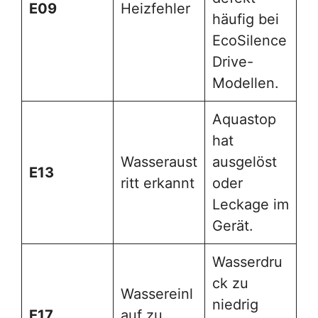
E09
Heizfehler
häufig bei
EcoSilence
Drive-
Modellen.
Aquastop
hat
Wasseraust
ausgelöst
E13
ritt erkannt
oder
Leckage im
Gerät.
Wasserdru
ck zu
Wassereinl
niedrig
E17
auf zu