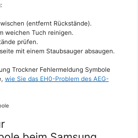
:
wischen (entfernt Rückstände).
em weichen Tuch reinigen.
ände prüfen.
kseite mit einem Staubsauger absaugen.
sung Trockner Fehlermeldung Symbole
e,
wie Sie das EH0-Problem des AEG-
r
bole beim Samsung