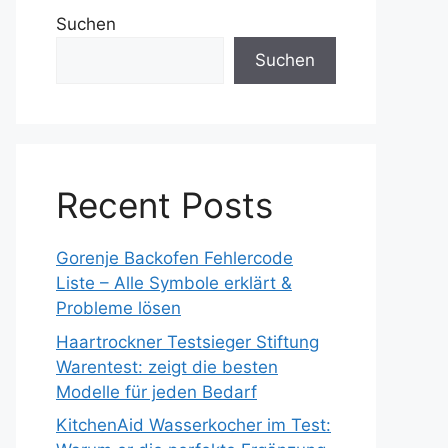
Suchen
Suchen
Recent Posts
Gorenje Backofen Fehlercode
Liste – Alle Symbole erklärt &
Probleme lösen
Haartrockner Testsieger Stiftung
Warentest: zeigt die besten
Modelle für jeden Bedarf
KitchenAid Wasserkocher im Test: